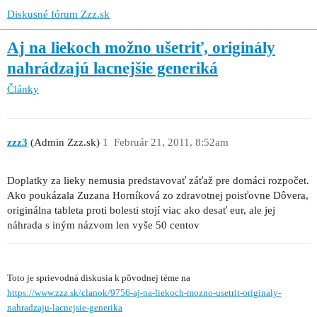
Diskusné fórum Zzz.sk
Aj na liekoch možno ušetriť, originály
nahrádzajú lacnejšie generiká
Články
zzz3
(Admin Zzz.sk)
1
Február 21, 2011, 8:52am
Doplatky za lieky nemusia predstavovať záťaž pre domáci rozpočet.
Ako poukázala Zuzana Horníková zo zdravotnej poisťovne Dôvera,
originálna tableta proti bolesti stojí viac ako desať eur, ale jej
náhrada s iným názvom len vyše 50 centov
Toto je sprievodná diskusia k pôvodnej téme na
https://www.zzz.sk/clanok/9756-aj-na-liekoch-mozno-usetrit-originaly-
nahradzaju-lacnejsie-generika