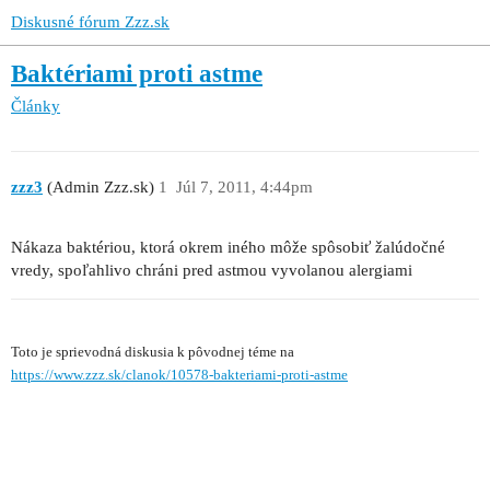
Diskusné fórum Zzz.sk
Baktériami proti astme
Články
zzz3
(Admin Zzz.sk)
1
Júl 7, 2011, 4:44pm
Nákaza baktériou, ktorá okrem iného môže spôsobiť žalúdočné
vredy, spoľahlivo chráni pred astmou vyvolanou alergiami
Toto je sprievodná diskusia k pôvodnej téme na
https://www.zzz.sk/clanok/10578-bakteriami-proti-astme