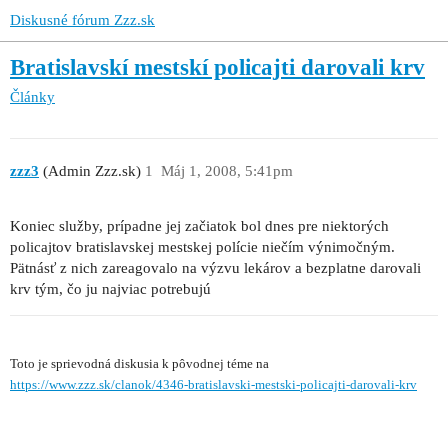
Diskusné fórum Zzz.sk
Bratislavskí mestskí policajti darovali krv
Články
zzz3
(Admin Zzz.sk)
1
Máj 1, 2008, 5:41pm
Koniec služby, prípadne jej začiatok bol dnes pre niektorých
policajtov bratislavskej mestskej polície niečím výnimočným.
Pätnásť z nich zareagovalo na výzvu lekárov a bezplatne darovali
krv tým, čo ju najviac potrebujú
Toto je sprievodná diskusia k pôvodnej téme na
https://www.zzz.sk/clanok/4346-bratislavski-mestski-policajti-darovali-krv