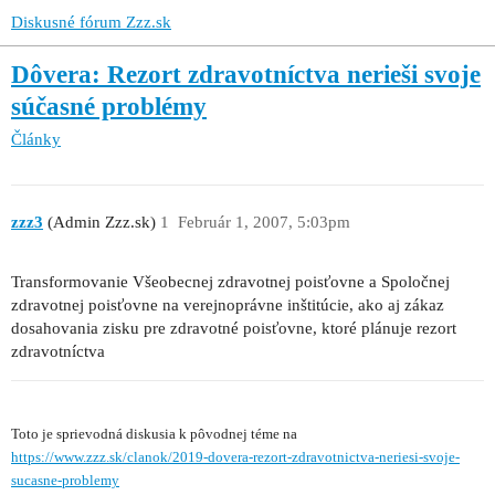
Diskusné fórum Zzz.sk
Dôvera: Rezort zdravotníctva nerieši svoje
súčasné problémy
Články
zzz3
(Admin Zzz.sk)
1
Február 1, 2007, 5:03pm
Transformovanie Všeobecnej zdravotnej poisťovne a Spoločnej
zdravotnej poisťovne na verejnoprávne inštitúcie, ako aj zákaz
dosahovania zisku pre zdravotné poisťovne, ktoré plánuje rezort
zdravotníctva
Toto je sprievodná diskusia k pôvodnej téme na
https://www.zzz.sk/clanok/2019-dovera-rezort-zdravotnictva-neriesi-svoje-
sucasne-problemy