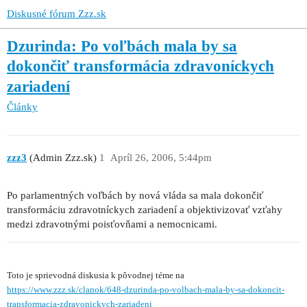
Diskusné fórum Zzz.sk
Dzurinda: Po voľbách mala by sa
dokončiť transformácia zdravoníckych
zariadení
Články
zzz3
(Admin Zzz.sk)
1
Apríl 26, 2006, 5:44pm
Po parlamentných voľbách by nová vláda sa mala dokončiť
transformáciu zdravotníckych zariadení a objektivizovať vzťahy
medzi zdravotnými poisťovňami a nemocnicami.
Toto je sprievodná diskusia k pôvodnej téme na
https://www.zzz.sk/clanok/648-dzurinda-po-volbach-mala-by-sa-dokoncit-
transformacia-zdravonickych-zariadeni