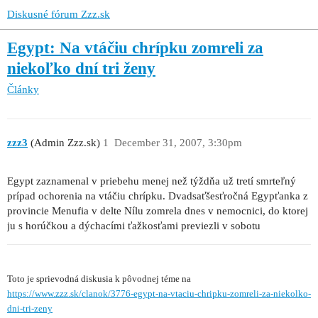
Diskusné fórum Zzz.sk
Egypt: Na vtáčiu chrípku zomreli za
niekoľko dní tri ženy
Články
zzz3
(Admin Zzz.sk)
1
December 31, 2007, 3:30pm
Egypt zaznamenal v priebehu menej než týždňa už tretí smrteľný
prípad ochorenia na vtáčiu chrípku. Dvadsaťšesťročná Egypťanka z
provincie Menufia v delte Nílu zomrela dnes v nemocnici, do ktorej
ju s horúčkou a dýchacími ťažkosťami previezli v sobotu
Toto je sprievodná diskusia k pôvodnej téme na
https://www.zzz.sk/clanok/3776-egypt-na-vtaciu-chripku-zomreli-za-niekolko-
dni-tri-zeny