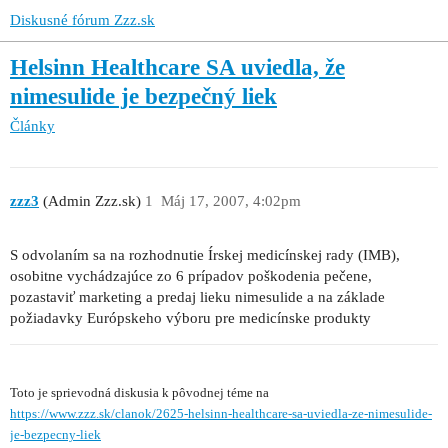
Diskusné fórum Zzz.sk
Helsinn Healthcare SA uviedla, že
nimesulide je bezpečný liek
Články
zzz3
(Admin Zzz.sk)
1
Máj 17, 2007, 4:02pm
S odvolaním sa na rozhodnutie Írskej medicínskej rady (IMB),
osobitne vychádzajúce zo 6 prípadov poškodenia pečene,
pozastaviť marketing a predaj lieku nimesulide a na základe
požiadavky Európskeho výboru pre medicínske produkty
Toto je sprievodná diskusia k pôvodnej téme na
https://www.zzz.sk/clanok/2625-helsinn-healthcare-sa-uviedla-ze-nimesulide-
je-bezpecny-liek