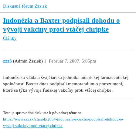
Diskusné fórum Zzz.sk
Indonézia a Baxter podpísali dohodu o
vývoji vakcíny proti vtáčej chrípke
Články
zzz3
(Admin Zzz.sk)
1
Február 7, 2007, 5:05pm
Indonézska vláda a švajčiarska jednotka americkej farmaceutickej
spoločnosti Baxter dnes podpísali memorandum o porozumení,
ktoré sa týka vývoja ľudskej vakcíny proti vtáčej chrípke.
Toto je sprievodná diskusia k pôvodnej téme na
https://www.zzz.sk/clanok/2054-indonezia-a-baxter-podpisali-dohodu-o-
vyvoji-vakciny-proti-vtacej-chripke