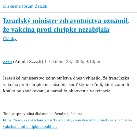
Diskusné fórum Zzz.sk
Izraelský minister zdravotníctva oznámil,
že vakcína proti chrípke nezabíjala
Články
zzz3
(Admin Zzz.sk)
1
Október 23, 2006, 9:10pm
Izraelské ministerstvo zdravotníctva dnes vyhlásilo, že francúzska
vakcína proti chrípke nespôsobila smrť štyroch ľudí, ktorí zomreli
krátko po zaočkovaní, a nariadilo obnovenie vakcinácie
Toto je sprievodná diskusia k pôvodnej téme na
https://www.zzz.sk/clanok/1476-izraelsky-minister-zdravotnictva-oznamil-ze-
vakcina-proti-chripke-nezabijala