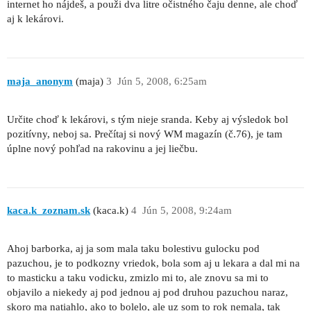
internet ho nájdeš, a použi dva litre očistného čaju denne, ale choď
aj k lekárovi.
maja_anonym
(maja)
3
Jún 5, 2008, 6:25am
Určite choď k lekárovi, s tým nieje sranda. Keby aj výsledok bol
pozitívny, neboj sa. Prečítaj si nový WM magazín (č.76), je tam
úplne nový pohľad na rakovinu a jej liečbu.
kaca.k_zoznam.sk
(kaca.k)
4
Jún 5, 2008, 9:24am
Ahoj barborka, aj ja som mala taku bolestivu gulocku pod
pazuchou, je to podkozny vriedok, bola som aj u lekara a dal mi na
to masticku a taku vodicku, zmizlo mi to, ale znovu sa mi to
objavilo a niekedy aj pod jednou aj pod druhou pazuchou naraz,
skoro ma natiahlo, ako to bolelo, ale uz som to rok nemala, tak