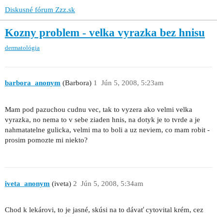
Diskusné fórum Zzz.sk
Kozny problem - velka vyrazka bez hnisu
dermatológia
barbora_anonym
(Barbora)
1
Jún 5, 2008, 5:23am
Mam pod pazuchou cudnu vec, tak to vyzera ako velmi velka
vyrazka, no nema to v sebe ziaden hnis, na dotyk je to tvrde a je
nahmatatelne gulicka, velmi ma to boli a uz neviem, co mam robit -
prosim pomozte mi niekto?
iveta_anonym
(iveta)
2
Jún 5, 2008, 5:34am
Chod k lekárovi, to je jasné, skúsi na to dávať cytovital krém, cez