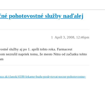
né pohotovostné služby naďalej
1
Apríl 3, 2008, 12:46pm
stné služby aj po 1. apríli tohto roka. Farmaceut
om nezrušil napriek tomu, že mesto Nitra od začiatku tohto
ňam
.zzz.sk/clanok/4186-lekarne-budu-poskytovat-nocne-pohotovostne-