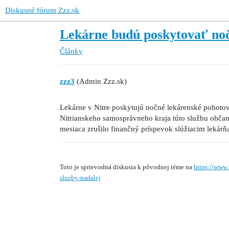
Diskusné fórum Zzz.sk
Lekárne budú poskytovať noč
Články
zzz3
(Admin Zzz.sk)
Lekárne v Nitre poskytujú nočné lekárenské pohotovo
Nitrianskeho samosprávneho kraja túto službu občan
mesiaca zrušilo finančný príspevok slúžiacim lekár
Toto je sprievodná diskusia k pôvodnej téme na
https://www
sluzby-nadalej