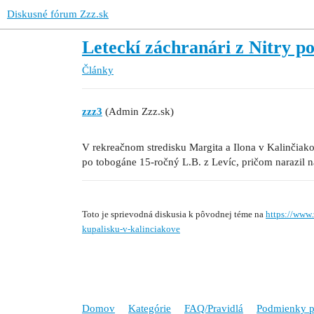
Diskusné fórum Zzz.sk
Leteckí záchranári z Nitry p
Články
zzz3
(Admin Zzz.sk)
V rekreačnom stredisku Margita a Ilona v Kalinčiak
po tobogáne 15-ročný L.B. z Levíc, pričom narazil n
Toto je sprievodná diskusia k pôvodnej téme na
https://www.
kupalisku-v-kalinciakove
Domov
Kategórie
FAQ/Pravidlá
Podmienky p