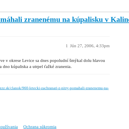
omáhali zranenému na kúpalisku v Kalin
1
Jún 27, 2006, 4:33pm
ove v okrese Levice sa dnes popoludní šmýkal dolu hlavou
a dno kúpaliska a utrpel ťažké zranenia.
zzz.sk/clanok/960-letecki-zachranari-z-nitry-pomahali-zranenemu-na-
oužívania
Ochrana súkromia