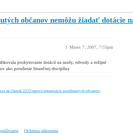
utých občanov nemôžu žiadať dotácie 
1
Marec 7, 2007, 7:55pm
fikovala poskytovanie dotácií na mzdy, odvody a režijné
v ako porušenie finančnej disciplíny
.zzz.sk/clanok/2225-mpsvr-organizacie-postihnutych-obcanov-
oužívania
Ochrana súkromia