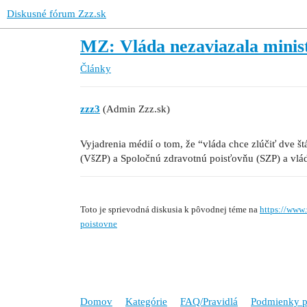
Diskusné fórum Zzz.sk
MZ: Vláda nezaviazala minist
Články
zzz3
(Admin Zzz.sk)
Vyjadrenia médií o tom, že “vláda chce zlúčiť dve 
(VšZP) a Spoločnú zdravotnú poisťovňu (SZP) a vláda
Toto je sprievodná diskusia k pôvodnej téme na
https://www.
poistovne
Domov
Kategórie
FAQ/Pravidlá
Podmienky p