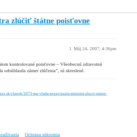
ra zlúčiť štátne poisťovne
1
Máj 24, 2007, 4:36pm
štátom kontrolované poisťovne – Všeobecnú zdravotnú
 odsúhlasila zámer zlúčenia”, sú skreslené.
zzz.sk/clanok/2673-mz-vlada-nezaviazala-ministra-zlucit-statne-
oužívania
Ochrana súkromia