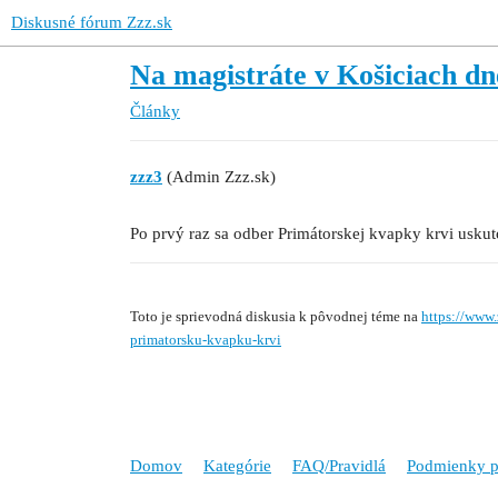
Diskusné fórum Zzz.sk
Na magistráte v Košiciach dn
Články
zzz3
(Admin Zzz.sk)
Po prvý raz sa odber Primátorskej kvapky krvi uskut
Toto je sprievodná diskusia k pôvodnej téme na
https://www.
primatorsku-kvapku-krvi
Domov
Kategórie
FAQ/Pravidlá
Podmienky p