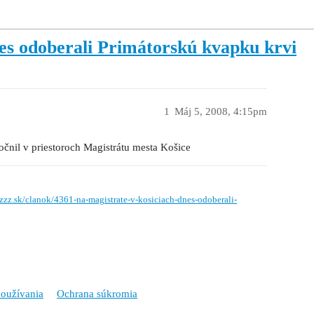
es odoberali Primátorskú kvapku krvi
1
Máj 5, 2008, 4:15pm
očnil v priestoroch Magistrátu mesta Košice
zzz.sk/clanok/4361-na-magistrate-v-kosiciach-dnes-odoberali-
oužívania
Ochrana súkromia