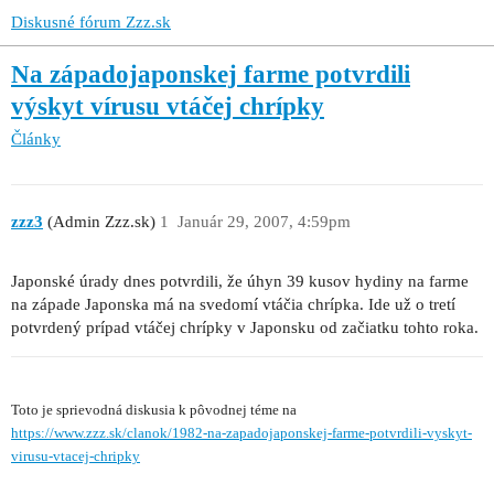
Diskusné fórum Zzz.sk
Na západojaponskej farme potvrdili
výskyt vírusu vtáčej chrípky
Články
zzz3
(Admin Zzz.sk)
1
Január 29, 2007, 4:59pm
Japonské úrady dnes potvrdili, že úhyn 39 kusov hydiny na farme
na západe Japonska má na svedomí vtáčia chrípka. Ide už o tretí
potvrdený prípad vtáčej chrípky v Japonsku od začiatku tohto roka.
Toto je sprievodná diskusia k pôvodnej téme na
https://www.zzz.sk/clanok/1982-na-zapadojaponskej-farme-potvrdili-vyskyt-
virusu-vtacej-chripky