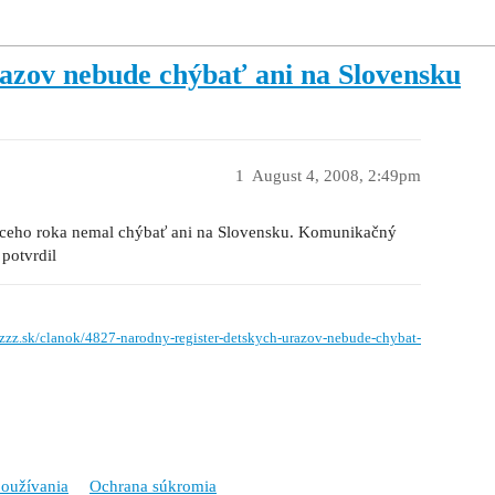
razov nebude chýbať ani na Slovensku
1
August 4, 2008, 2:49pm
úceho roka nemal chýbať ani na Slovensku. Komunikačný
potvrdil
.zzz.sk/clanok/4827-narodny-register-detskych-urazov-nebude-chybat-
oužívania
Ochrana súkromia