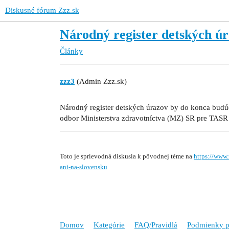
Diskusné fórum Zzz.sk
Národný register detských ú
Články
zzz3
(Admin Zzz.sk)
Národný register detských úrazov by do konca bud
odbor Ministerstva zdravotníctva (MZ) SR pre TASR 
Toto je sprievodná diskusia k pôvodnej téme na
https://www
ani-na-slovensku
Domov
Kategórie
FAQ/Pravidlá
Podmienky p