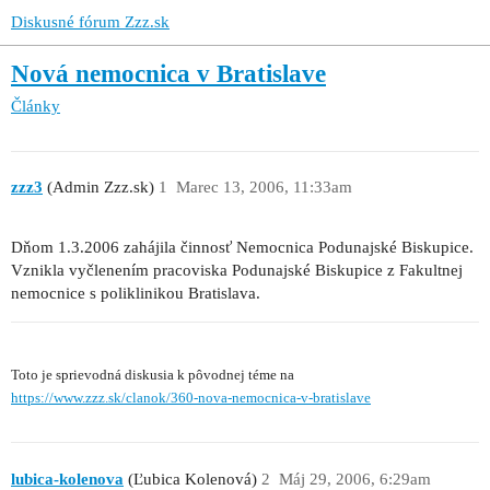
Diskusné fórum Zzz.sk
Nová nemocnica v Bratislave
Články
zzz3
(Admin Zzz.sk)
1
Marec 13, 2006, 11:33am
Dňom 1.3.2006 zahájila činnosť Nemocnica Podunajské Biskupice.
Vznikla vyčlenením pracoviska Podunajské Biskupice z Fakultnej
nemocnice s poliklinikou Bratislava.
Toto je sprievodná diskusia k pôvodnej téme na
https://www.zzz.sk/clanok/360-nova-nemocnica-v-bratislave
lubica-kolenova
(Ľubica Kolenová)
2
Máj 29, 2006, 6:29am