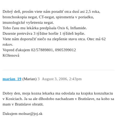
Dobrý deň, prosím viete nám poradiť otca dusí asi 2,5 roka,
bronchoskopia negat, CT-negat, spirometria v poriadku,
imunologické vyšetrenia negat.
Toho času mu lekárka predpísala Oxis 6, Inflamide.
Dusenie pretrváva 3 týždne horšie 1 týždeň lepšie.
Viete nám doporučiť niečo na zlepšenie stavu otca. Otec má 62
rokov.
Vopred ďakujem 02/57889801, 0905399012
KOlenová
marian_19
(Marian)
3
August 3, 2006, 2:43pm
Dobry den, moja kozna lekarka ma odoslala na krajsku konzultaciu
v Kosiciach. Ja sa ale dlhodobo nachadzam v Bratislave, na koho sa
mam v Bratislave obratit.
Dakujem molnar@joj.sk