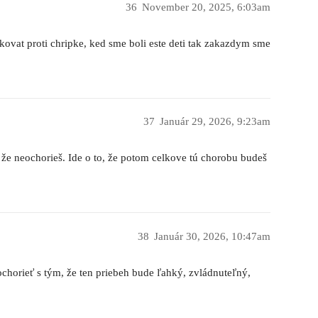
36
November 20, 2025, 6:03am
ovat proti chripke, ked sme boli este deti tak zakazdym sme
37
Január 29, 2026, 9:23am
í, že neochorieš. Ide o to, že potom celkove tú chorobu budeš
38
Január 30, 2026, 10:47am
horieť s tým, že ten priebeh bude ľahký, zvládnuteľný,