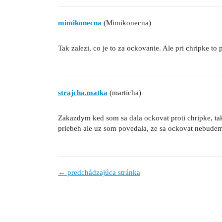
mimikonecna
(Mimikonecna)
Tak zalezi, co je to za ockovanie. Ale pri chripke to p
strajcha.matka
(marticha)
Zakazdym ked som sa dala ockovat proti chripke, tak
priebeh ale uz som povedala, ze sa ockovat nebude
← predchádzajúca stránka