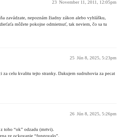
23
November 11, 2011, 12:05pm
 mňa zavádzate, nepoznám žiadny zákon alebo vyhlášku,
 dieťaťa môžete pokojne odmietnuť, tak neviem, čo sa tu
25
Jún 8, 2025, 5:23pm
 za celu kvalitu tejto stranky. Dakujem sudruhovia za pecat
26
Jún 8, 2025, 5:26pm
 z toho “ok” odzadu (mrtvi).
amena ze ockovanie “fungovalo”.