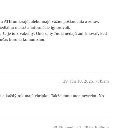
h a ATB umierajú, alebo majú vážne poškodenia a zdrav.
mediálnu masáž a informácie ignorovali.
 že je to z vakcíny. Ono sa tý ľudia nedajú ani ľutovať, keď
 počas korona komunizmu.
29
Jún 10, 2025, 7:45am
li a každý rok majú chrípku. Takže tomu moc neverím. No
30
November 3, 2025, 8:36pm