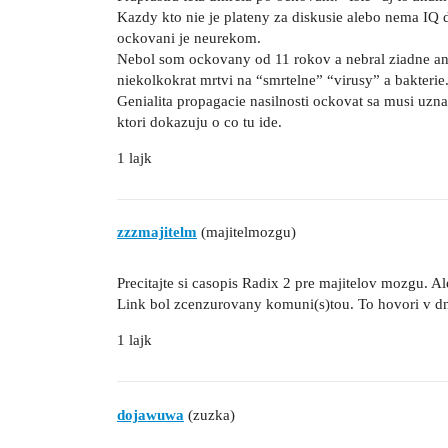
Kazdy kto nie je plateny za diskusie alebo nema IQ
ockovani je neurekom.
Nebol som ockovany od 11 rokov a nebral ziadne ant
niekolkokrat mrtvi na “smrtelne” “virusy” a bakterie
Genialita propagacie nasilnosti ockovat sa musi uzn
ktori dokazuju o co tu ide.
1 lajk
zzzmajitelm
(majitelmozgu)
Precitajte si casopis Radix 2 pre majitelov mozgu. Al
Link bol zcenzurovany komuni(s)tou. To hovori v dn
1 lajk
dojawuwa
(zuzka)