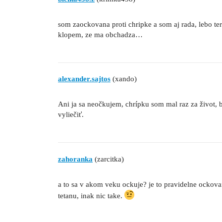
som zaockovana proti chripke a som aj rada, lebo ter
klopem, ze ma obchadza…
alexander.sajtos
(xando)
Ani ja sa neočkujem, chrípku som mal raz za život, b
vyliečiť.
zahoranka
(zarcitka)
a to sa v akom veku ockuje? je to pravidelne ockovan
tetanu, inak nic take.