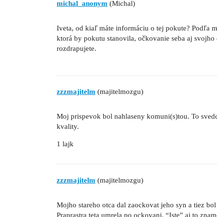
michal_anonym
(Michal)
Iveta, od kiaľ máte informáciu o tej pokute? Podľa
ktorá by pokutu stanovila, očkovanie seba aj svojho
rozdrapujete.
zzzmajitelm
(majitelmozgu)
Moj prispevok bol nahlaseny komuni(s)tou. To svedci
kvality.
1 lajk
zzzmajitelm
(majitelmozgu)
Mojho stareho otca dal zaockovat jeho syn a tiez bol
Praprastra teta umrela po ockovani. “Iste” aj to zn