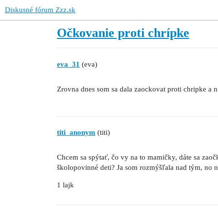
Diskusné fórum Zzz.sk
Očkovanie proti chrípke
eva_31
(eva)
Zrovna dnes som sa dala zaockovat proti chripke a n
titi_anonym
(titi)
Chcem sa spýtať, čo vy na to mamičky, dáte sa zaočko
školopovinné deti? Ja som rozmýšľala nad tým, no n
1 lajk