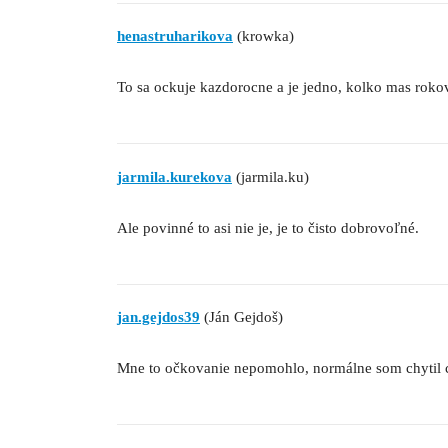
henastruharikova
(krowka)
To sa ockuje kazdorocne a je jedno, kolko mas roko
jarmila.kurekova
(jarmila.ku)
Ale povinné to asi nie je, je to čisto dobrovoľné.
jan.gejdos39
(Ján Gejdoš)
Mne to očkovanie nepomohlo, normálne som chytil c