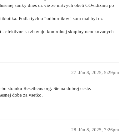
 dusenej sunky dnes uz vie ze mrtvych obeti COvidizmu po
ibiotika. Podla tychto “odbornikov” som mal byt uz
.
at - efektivne sa zbavuju kontrolnej skupiny neockovanych
27
Jún 8, 2025, 5:29pm
ebo stranku Resetheus org. Ste na dobrej ceste.
esnej dobe za vsetko.
28
Jún 8, 2025, 7:26pm