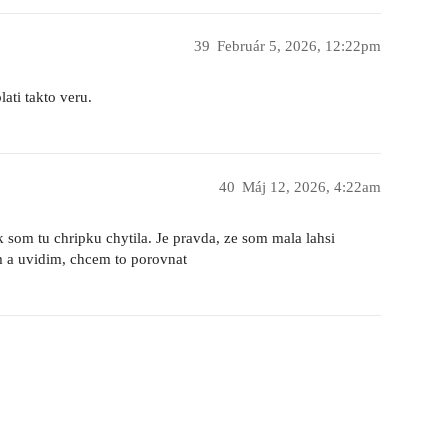
39
Február 5, 2026, 12:22pm
lati takto veru.
40
Máj 12, 2026, 4:22am
 som tu chripku chytila. Je pravda, ze som mala lahsi
m a uvidim, chcem to porovnat