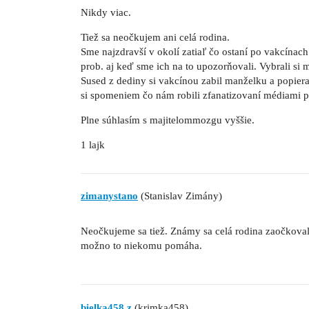
Nikdy viac.
Tiež sa neočkujem ani celá rodina.
Sme najzdravší v okolí zatiaľ čo ostaní po vakcínac
prob. aj keď sme ich na to upozorňovali. Vybrali si 
Sused z dediny si vakcínou zabil manželku a popiera,
si spomeniem čo nám robili zfanatizovaní médiami
Plne súhlasím s majitelommozgu vyššie.
1 lajk
zimanystano
(Stanislav Zimány)
Neočkujeme sa tiež. Známy sa celá rodina zaočkova
možno to niekomu pomáha.
bielka458.z
(krimka458)