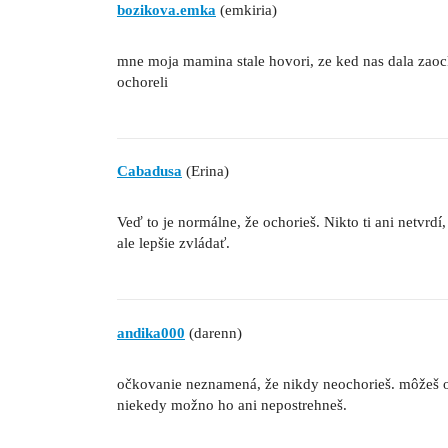
bozikova.emka
(emkiria)
mne moja mamina stale hovori, ze ked nas dala zaock
ochoreli
Cabadusa
(Erina)
Veď to je normálne, že ochorieš. Nikto ti ani netvrd
ale lepšie zvládať.
andika000
(darenn)
očkovanie neznamená, že nikdy neochorieš. môžeš oc
niekedy možno ho ani nepostrehneš.