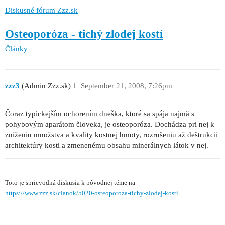
Diskusné fórum Zzz.sk
Osteoporóza - tichý zlodej kostí
Články
zzz3
(Admin Zzz.sk)
1
September 21, 2008, 7:26pm
Čoraz typickejším ochorením dneška, ktoré sa spája najmä s
pohybovým aparátom človeka, je osteoporóza. Dochádza pri nej k
zníženiu množstva a kvality kostnej hmoty, rozrušeniu až deštrukcii
architektúry kosti a zmenenému obsahu minerálnych látok v nej.
Toto je sprievodná diskusia k pôvodnej téme na
https://www.zzz.sk/clanok/5020-osteoporoza-tichy-zlodej-kosti