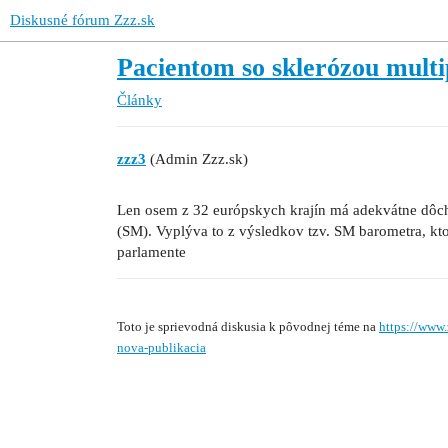
Diskusné fórum Zzz.sk
Pacientom so sklerózou multi
Články
zzz3
(Admin Zzz.sk)
Len osem z 32 európskych krajín má adekvátne dôch
(SM). Vyplýva to z výsledkov tzv. SM barometra, k
parlamente
Toto je sprievodná diskusia k pôvodnej téme na
https://www
nova-publikacia