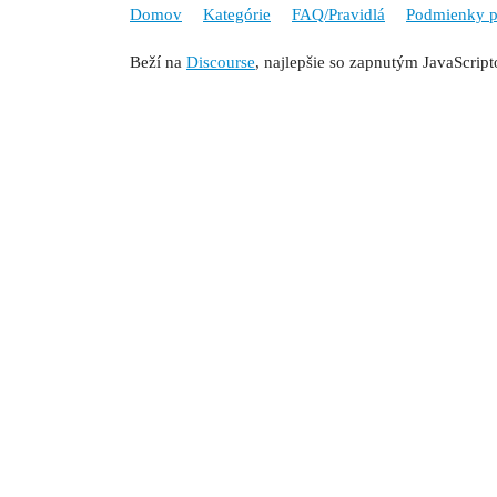
Domov
Kategórie
FAQ/Pravidlá
Podmienky p
Beží na
Discourse
, najlepšie so zapnutým JavaScrip