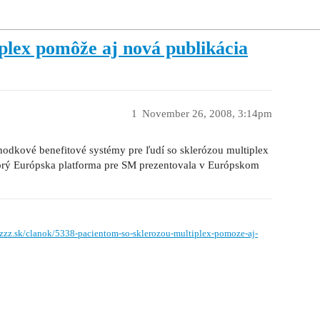
plex pomôže aj nová publikácia
1
November 26, 2008, 3:14pm
odkové benefitové systémy pre ľudí so sklerózou multiplex
torý Európska platforma pre SM prezentovala v Európskom
.zzz.sk/clanok/5338-pacientom-so-sklerozou-multiplex-pomoze-aj-