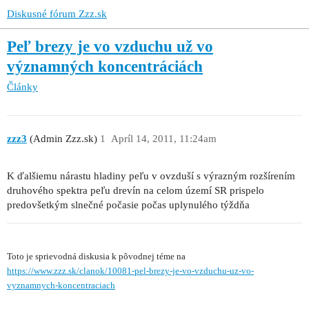
Diskusné fórum Zzz.sk
Peľ brezy je vo vzduchu už vo
významných koncentráciách
Články
zzz3
(Admin Zzz.sk)
1
Apríl 14, 2011, 11:24am
K ďalšiemu nárastu hladiny peľu v ovzduší s výrazným rozšírením
druhového spektra peľu drevín na celom území SR prispelo
predovšetkým slnečné počasie počas uplynulého týždňa
Toto je sprievodná diskusia k pôvodnej téme na
https://www.zzz.sk/clanok/10081-pel-brezy-je-vo-vzduchu-uz-vo-
vyznamnych-koncentraciach