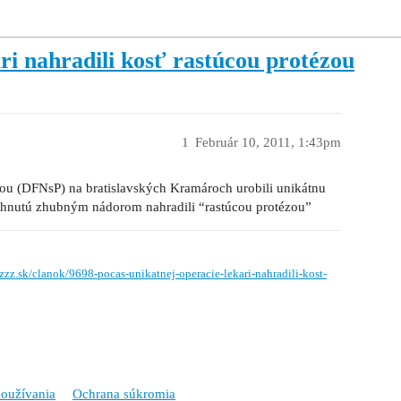
ri nahradili kosť rastúcou protézou
1
Február 10, 2011, 1:43pm
ikou (DFNsP) na bratislavských Kramároch urobili unikátnu
tihnutú zhubným nádorom nahradili “rastúcou protézou”
zzz.sk/clanok/9698-pocas-unikatnej-operacie-lekari-nahradili-kost-
oužívania
Ochrana súkromia