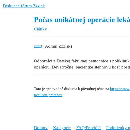
Diskusné fórum Zzz.sk
Počas unikátnej operácie leká
Články
zzz3
(Admin Zzz.sk)
Odborníci z Detskej fakultnej nemocnice s poliklin
operáciu. Deväťročnej pacientke stehnovú kosť pos
Toto je sprievodná diskusia k pôvodnej téme na
https://www.
rastucou-protezou
Domov
Kategórie
FAQ/Pravidlá
Podmienky p