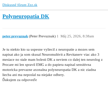
Diskusné fórum Zzz.sk
Polyneuropatia DK
peter.prevuznak
(Peter Prevuznak)
1
Máj 25, 2026, 8:38am
Je tu niekto kto sa uspesne vyliecil z neuropatie a mozes sem
napisat ako ja som skusal Neuromultivit a Revitanerv viac ako 3
mesiace no stale mam bolesti DK a neviem co dalej ten neurolog z
Procare mi len spravil EMG a do papiera napisal sensitivna
motoricka prevazne axonalna polyneuropatia DK a nic ziadna
liecba ani ma neposlal na niejake odbery.
Ďakujem za odpoveďe