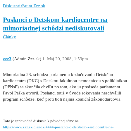
Diskusné fórum Zzz.sk
Poslanci o Detskom kardiocentre na
mimoriadnej schôdzi nediskutovali
Články
zzz3
(Admin Zzz.sk)
1
Máj 20, 2008, 1:53pm
Mimoriadna 23. schôdza parlamentu k zlučovaniu Detského
kardiocentra (DKC) s Detskou fakultnou nemocnicou s poliklinikou
(DFNsP) sa skončila chvíľu po tom, ako ju predseda parlamentu
Pavol Paška otvoril. Poslanci totiž v úvode rokovania neschválili
program schôdze, keď proti boli najmä koaliční zákonodarcovia
Toto je sprievodná diskusia k pôvodnej téme na
https://www.zzz.sk/clanok/4444-poslanci-o-detskom-kardiocentre-na-