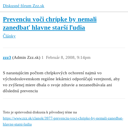
Diskusné fórum Zzz.sk
Prevenciu voči chrípke by nemali
zanedbať hlavne starší ľudia
Články
zzz3
(Admin Zzz.sk)
1
Február 8, 2008, 9:14pm
S narastajúcim počtom chrípkových ochorení najmä vo
východoslovenskom regióne lekárnici odporúčajú verejnosti, aby
vo zvýšenej miere dbala o svoje zdravie a nezanedbávala ani
dôslednú prevenciu
Toto je sprievodná diskusia k pôvodnej téme na
https://www.zzz.sk/clanok/3977-prevenciu-voci-chripke-by-nemali-zanedbat-
hlavne-starsi-ludia