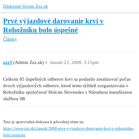
Diskusné fórum Zzz.sk
Prvé výjazdové darovanie krvi v
Rohožníku bolo úspešné
Články
zzz3
(Admin Zzz.sk)
1
Január 23, 2008, 3:15pm
Celkom 85 úspešných odberov krvi sa podarilo zrealizovať počas
dvoch výjazdových odberov, ktoré tento týždeň zorganizovala v
Rohožníku spoločnosť Holcim Slovensko s Národnou transfúznou
službou SR
Toto je sprievodná diskusia k pôvodnej téme na
https://www.zzz.sk/clanok/3900-prve-vyjazdove-darovanie-krvi-v-rohozniku-
bolo-uspesne