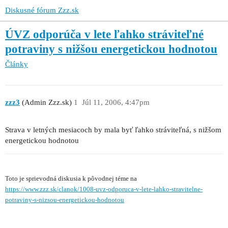
Diskusné fórum Zzz.sk
ÚVZ odporúča v lete ľahko stráviteľné
potraviny s nižšou energetickou hodnotou
Články
zzz3
(Admin Zzz.sk)
1
Júl 11, 2006, 4:47pm
Strava v letných mesiacoch by mala byť ľahko stráviteľná, s nižšom
energetickou hodnotou
Toto je sprievodná diskusia k pôvodnej téme na
https://www.zzz.sk/clanok/1008-uvz-odporuca-v-lete-lahko-stravitelne-
potraviny-s-nizsou-energetickou-hodnotou