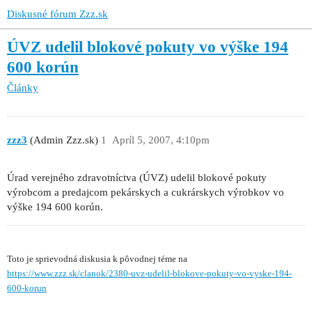
Diskusné fórum Zzz.sk
ÚVZ udelil blokové pokuty vo výške 194
600 korún
Články
zzz3
(Admin Zzz.sk)
1
Apríl 5, 2007, 4:10pm
Úrad verejného zdravotníctva (ÚVZ) udelil blokové pokuty
výrobcom a predajcom pekárskych a cukrárskych výrobkov vo
výške 194 600 korún.
Toto je sprievodná diskusia k pôvodnej téme na
https://www.zzz.sk/clanok/2380-uvz-udelil-blokove-pokuty-vo-vyske-194-
600-korun