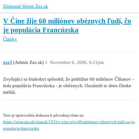
Diskusné fórum Zzz.sk
V Číne žije 60 miliónov obéznych ľudí, čo
je populácia Francúzska
Články
zzz3
(Admin Zzz.sk)
1
November 6, 2006, 6:21pm
Zvyšujúci sa blahobyt spôsobil, že približne 60 miliónov Číňanov -
teda populácia Francúzska - je obéznych. Oznámili to dnes čínske
médiá.
Toto je sprievodná diskusia k pôvodnej téme na
https://www.zzz.sk/clanok/1533-v-cine-zije-60-milionov-obeznych-ludi-co-je-
populacia-francuzska