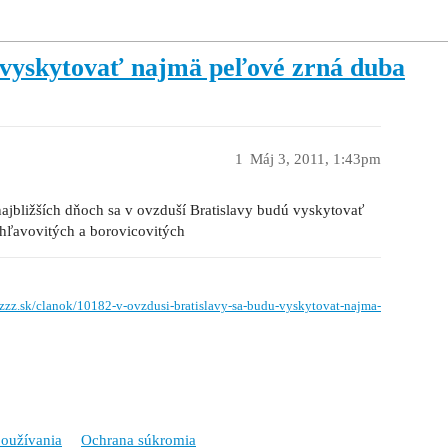
ú vyskytovať najmä peľové zrná duba
1
Máj 3, 2011, 1:43pm
ajbližších dňoch sa v ovzduší Bratislavy budú vyskytovať
ŕhľavovitých a borovicovitých
.zzz.sk/clanok/10182-v-ovzdusi-bratislavy-sa-budu-vyskytovat-najma-
oužívania
Ochrana súkromia