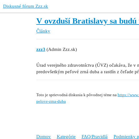
Diskusné fórum Zzz.sk
V ovzduší Bratislavy sa bud
Články
zzz3
(Admin Zzz.sk)
Úrad verejného zdravotníctva (ÚVZ) očakáva, že v n
predovšetkým peľové zrná duba a rastlín z čeľade p
Toto je sprievodná diskusia k pôvodnej téme na
https://www
pelove-zrna-duba
Domov
Kategórie
FAQ/Pravidlá
Podmienky p