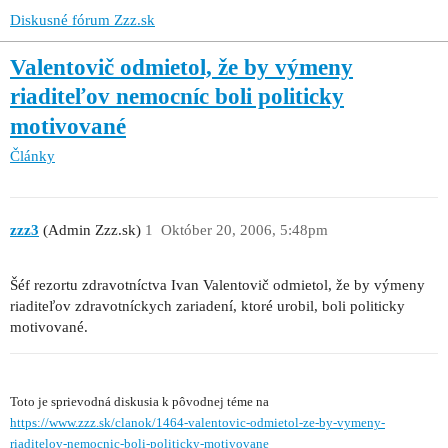
Diskusné fórum Zzz.sk
Valentovič odmietol, že by výmeny
riaditeľov nemocníc boli politicky
motivované
Články
zzz3
(Admin Zzz.sk)
1
Október 20, 2006, 5:48pm
Šéf rezortu zdravotníctva Ivan Valentovič odmietol, že by výmeny
riaditeľov zdravotníckych zariadení, ktoré urobil, boli politicky
motivované.
Toto je sprievodná diskusia k pôvodnej téme na
https://www.zzz.sk/clanok/1464-valentovic-odmietol-ze-by-vymeny-
riaditelov-nemocnic-boli-politicky-motivovane