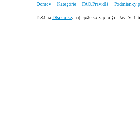
Domov
Kategórie
FAQ/Pravidlá
Podmienky p
Beží na
Discourse
, najlepšie so zapnutým JavaScrip