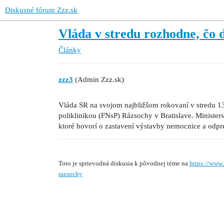
Diskusné fórum Zzz.sk
Vláda v stredu rozhodne, čo
Články
zzz3
(Admin Zzz.sk)
Vláda SR na svojom najbližšom rokovaní v stredu 1
poliklinikou (FNsP) Rázsochy v Bratislave. Minister
ktoré hovorí o zastavení výstavby nemocnice a odpr
Toto je sprievodná diskusia k pôvodnej téme na
https://www
razsochy