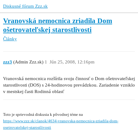
Diskusné fórum Zzz.sk
Vranovská nemocnica zriadila Dom
ošetrovateľskej starostlivosti
Články
zzz3
(Admin Zzz.sk)
1
Jún 25, 2008, 12:16pm
Vranovská nemocnica rozšírila svoju činnosť o Dom ošetrovateľskej
starostlivosti (DOS) s 24-hodinovou prevádzkou. Zariadenie vzniklo
v mestskej časti Rodinná oblasť
Toto je sprievodná diskusia k pôvodnej téme na
https://www.zzz.sk/clanok/4634-vranovska-nemocnica-zriadila-dom-
osetrovatelskej-starostlivosti