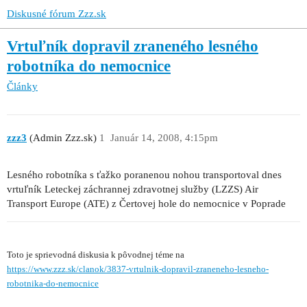
Diskusné fórum Zzz.sk
Vrtuľník dopravil zraneného lesného
robotníka do nemocnice
Články
zzz3
(Admin Zzz.sk)
1
Január 14, 2008, 4:15pm
Lesného robotníka s ťažko poranenou nohou transportoval dnes
vrtuľník Leteckej záchrannej zdravotnej služby (LZZS) Air
Transport Europe (ATE) z Čertovej hole do nemocnice v Poprade
Toto je sprievodná diskusia k pôvodnej téme na
https://www.zzz.sk/clanok/3837-vrtulnik-dopravil-zraneneho-lesneho-
robotnika-do-nemocnice