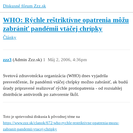
Diskusné fórum Zzz.sk
WHO: Rýchle reštriktívne opatrenia môžu
zabrániť pandémii vtáčej chrípky
Články
zzz3
(Admin Zzz.sk)
1
Máj 2, 2006, 4:36pm
Svetová zdravotnícka organizácia (WHO) dnes vyjadrila
presvedčenie, že pandémii vtáčej chrípky možno zabrániť, ak budú
úrady pripravené realizovať rýchle protiopatrenia - od rozsiahlej
distribúcie antivirotík po zatvorenie škôl.
Toto je sprievodná diskusia k pôvodnej téme na
https://www.zzz.sk/clanok/672-who-rychle-restriktivne-opatrenia-mozu-
zabranit-pandemii-vtacej-chripky