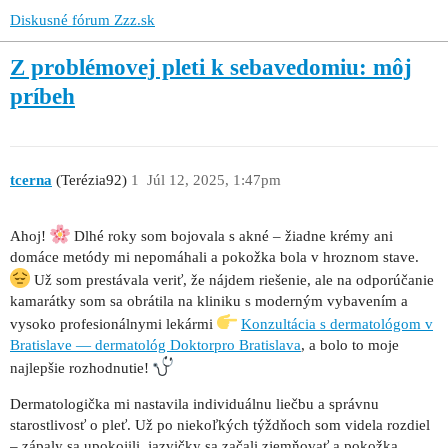
Diskusné fórum Zzz.sk
Z problémovej pleti k sebavedomiu: môj
príbeh
tcerna
(Terézia92)
1
Júl 12, 2025, 1:47pm
Ahoj!
Dlhé roky som bojovala s akné – žiadne krémy ani
domáce metódy mi nepomáhali a pokožka bola v hroznom stave.
Už som prestávala veriť, že nájdem riešenie, ale na odporúčanie
kamarátky som sa obrátila na kliniku s moderným vybavením a
vysoko profesionálnymi lekármi
Konzultácia s dermatológom v
Bratislave — dermatológ Doktorpro Bratislava
, a bolo to moje
najlepšie rozhodnutie!
Dermatologička mi nastavila individuálnu liečbu a správnu
starostlivosť o pleť. Už po niekoľkých týždňoch som videla rozdiel
– zápaly sa upokojili, jazvičky sa začali zjemňovať a pokožka