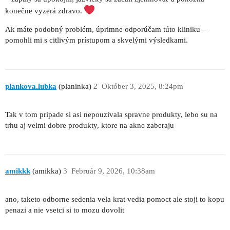
konečne vyzerá zdravo.
Ak máte podobný problém, úprimne odporúčam túto kliniku –
pomohli mi s citlivým prístupom a skvelými výsledkami.
plankova.lubka
(planinka)
2
Október 3, 2025, 8:24pm
Tak v tom pripade si asi nepouzivala spravne produkty, lebo su na
trhu aj velmi dobre produkty, ktore na akne zaberaju
amikkk
(amikka)
3
Február 9, 2026, 10:38am
ano, taketo odborne sedenia vela krat vedia pomoct ale stoji to kopu
penazi a nie vsetci si to mozu dovolit