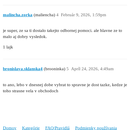
malincha.zorka
(maliencha)
4
Február 9, 2026, 1:59pm
je super, ze sa ti dostalo takejto odbornej pomoci. ale hlavne ze to
malo aj dobry vysledok.
1 lajk
bronislava.sklanska4
(brooninka)
5
Apríl 24, 2026, 4:49am
to ano, lebo v dnesnej dobe vybrat to spravne je dost tazke, kedze je
toho strasne vela v obchodoch
Domov
Kategórie
FAQ/Pravidlá
Podmienky používania