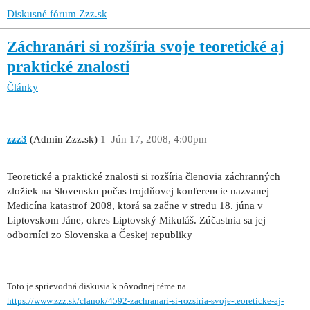
Diskusné fórum Zzz.sk
Záchranári si rozšíria svoje teoretické aj
praktické znalosti
Články
zzz3
(Admin Zzz.sk)
1
Jún 17, 2008, 4:00pm
Teoretické a praktické znalosti si rozšíria členovia záchranných
zložiek na Slovensku počas trojdňovej konferencie nazvanej
Medicína katastrof 2008, ktorá sa začne v stredu 18. júna v
Liptovskom Jáne, okres Liptovský Mikuláš. Zúčastnia sa jej
odborníci zo Slovenska a Českej republiky
Toto je sprievodná diskusia k pôvodnej téme na
https://www.zzz.sk/clanok/4592-zachranari-si-rozsiria-svoje-teoreticke-aj-