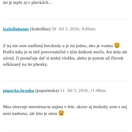
mi je teplo aj v plavkách…
izabellahanus
(Izabelllas)
50
Júl 3, 2026, 9:49am
Z tej nie som nadšená hocikedy a je mi jedno, ako je vonku
Podľa mňa je to tiež porovnateľné s tým únikom moču. Asi teda ale
závisí, či postačuje dať si tenkú vložku, alebo je potom už človek
odkázaný na tie plienky.
pupacka.bronka
(puparienka)
51
Júl 3, 2026, 11:48am
Mna otravuje menstruacia najma v lete, akoze aj inokedy som z nej
neni nadsena, ale leto je otras