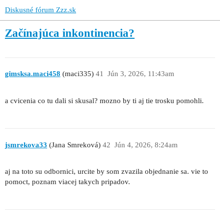
Diskusné fórum Zzz.sk
Začínajúca inkontinencia?
gimsksa.maci458
(maci335)
41
Jún 3, 2026, 11:43am
a cvicenia co tu dali si skusal? mozno by ti aj tie trosku pomohli.
jsmrekova33
(Jana Smreková)
42
Jún 4, 2026, 8:24am
aj na toto su odbornici, urcite by som zvazila objednanie sa. vie to
pomoct, poznam viacej takych pripadov.