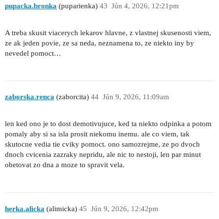
pupacka.bronka
(puparienka)
43
Jún 4, 2026, 12:21pm
A treba skusit viacerych lekarov hlavne, z vlastnej skusenosti viem,
ze ak jeden povie, ze sa neda, neznamena to, ze niekto iny by
nevedel pomoct…
zaborska.renca
(zaborcita)
44
Jún 9, 2026, 11:09am
len ked ono je to dost demotivujuce, ked ta niekto odpinka a potom
pomaly aby si sa isla prosit niekomu inemu. ale co viem, tak
skutocne vedia tie cviky pomoct. ono samozrejme, ze po dvoch
dnoch cvicenia zazraky nepridu, ale nic to nestoji, len par minut
obetovat zo dna a moze to spravit vela.
herka.alicka
(alimicka)
45
Jún 9, 2026, 12:42pm