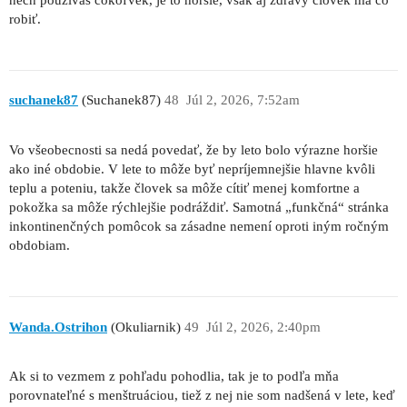
robiť.
suchanek87
(Suchanek87)
48
Júl 2, 2026, 7:52am
Vo všeobecnosti sa nedá povedať, že by leto bolo výrazne horšie
ako iné obdobie. V lete to môže byť nepríjemnejšie hlavne kvôli
teplu a poteniu, takže človek sa môže cítiť menej komfortne a
pokožka sa môže rýchlejšie podráždiť. Samotná „funkčná“ stránka
inkontinenčných pomôcok sa zásadne nemení oproti iným ročným
obdobiam.
Wanda.Ostrihon
(Okuliarnik)
49
Júl 2, 2026, 2:40pm
Ak si to vezmem z pohľadu pohodlia, tak je to podľa mňa
porovnateľné s menštruáciou, tiež z nej nie som nadšená v lete, keď