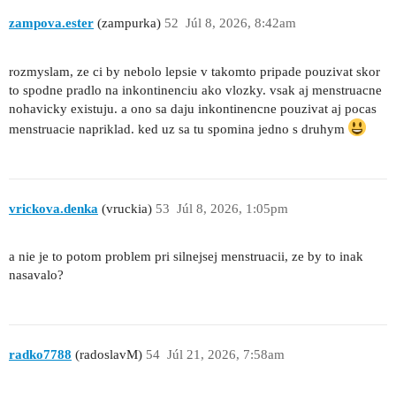
zampova.ester
(zampurka)
52
Júl 8, 2026, 8:42am
rozmyslam, ze ci by nebolo lepsie v takomto pripade pouzivat skor
to spodne pradlo na inkontinenciu ako vlozky. vsak aj menstruacne
nohavicky existuju. a ono sa daju inkontinencne pouzivat aj pocas
menstruacie napriklad. ked uz sa tu spomina jedno s druhym
vrickova.denka
(vruckia)
53
Júl 8, 2026, 1:05pm
a nie je to potom problem pri silnejsej menstruacii, ze by to inak
nasavalo?
radko7788
(radoslavM)
54
Júl 21, 2026, 7:58am