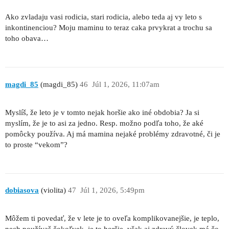
Ako zvladaju vasi rodicia, stari rodicia, alebo teda aj vy leto s
inkontinenciou? Moju maminu to teraz caka prvykrat a trochu sa
toho obava…
magdi_85
(magdi_85)
46
Júl 1, 2026, 11:07am
Myslíš, že leto je v tomto nejak horšie ako iné obdobia? Ja si
myslím, že je to asi za jedno. Resp. možno podľa toho, že aké
pomôcky používa. Aj má mamina nejaké problémy zdravotné, či je
to proste “vekom”?
dobiasova
(violita)
47
Júl 1, 2026, 5:49pm
Môžem ti povedať, že v lete je to oveľa komplikovanejšie, je teplo,
nech používaš čokoľvek, je to horšie, však aj zdravý človek má čo