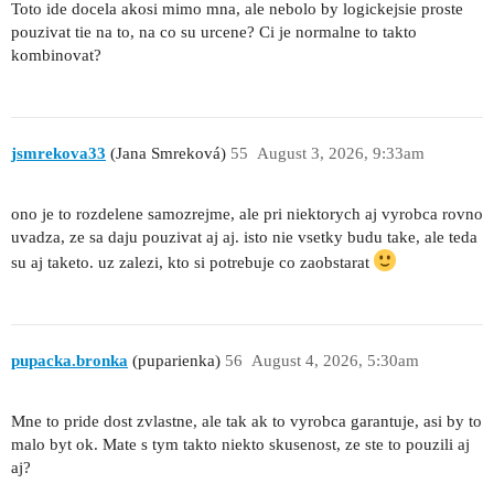
Toto ide docela akosi mimo mna, ale nebolo by logickejsie proste
pouzivat tie na to, na co su urcene? Ci je normalne to takto
kombinovat?
jsmrekova33
(Jana Smreková)
55
August 3, 2026, 9:33am
ono je to rozdelene samozrejme, ale pri niektorych aj vyrobca rovno
uvadza, ze sa daju pouzivat aj aj. isto nie vsetky budu take, ale teda
su aj taketo. uz zalezi, kto si potrebuje co zaobstarat
pupacka.bronka
(puparienka)
56
August 4, 2026, 5:30am
Mne to pride dost zvlastne, ale tak ak to vyrobca garantuje, asi by to
malo byt ok. Mate s tym takto niekto skusenost, ze ste to pouzili aj
aj?