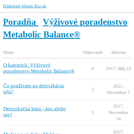
Diskusné fórum Zzz.sk
Poradňa
Výživové poradenstvo
Metabolic Balance®
Témy
Odpovede
Aktivita
O kategórii: Výživové
0
2017, Máj 23
poradenstvo Metabolic Balance®
Čo používate na detoxikáciu
2021,
2
tela?
December 3
2017,
Detoxikačná kúra - áno alebo
2
November
nie?
14
2017,