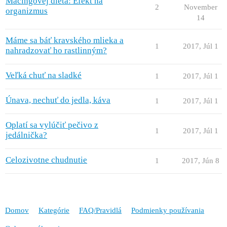
Mačingovej diéta: Efekt na
2
November
organizmus
14
Máme sa báť kravského mlieka a
1
2017, Júl 1
nahradzovať ho rastlinným?
Veľká chuť na sladké
1
2017, Júl 1
Únava, nechuť do jedla, káva
1
2017, Júl 1
Oplatí sa vylúčiť pečivo z
1
2017, Júl 1
jedálnička?
Celozivotne chudnutie
1
2017, Jún 8
Domov
Kategórie
FAQ/Pravidlá
Podmienky používania