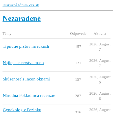
Diskusné fórum Zzz.sk
Nezaradené
Témy
Odpovede
Aktivita
2026, August
Tŕpnutie prstov na rukách
157
7
2026, August
Najlepsie cerstve maso
121
7
2026, August
Skúsenosť s Incon oknami
157
6
2026, August
Národná Pokladnica recenzie
287
6
Gynekolog v Pezinku
2026, August
316