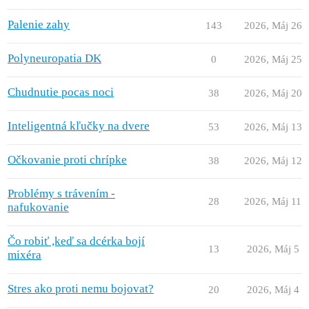
Palenie zahy
143
2026, Máj 26
Polyneuropatia DK
0
2026, Máj 25
Chudnutie pocas noci
38
2026, Máj 20
Inteligentná kľučky na dvere
53
2026, Máj 13
Očkovanie proti chrípke
38
2026, Máj 12
Problémy s trávením -
28
2026, Máj 11
nafukovanie
Čo robiť ,keď sa dcérka bojí
13
2026, Máj 5
mixéra
Stres ako proti nemu bojovat?
20
2026, Máj 4