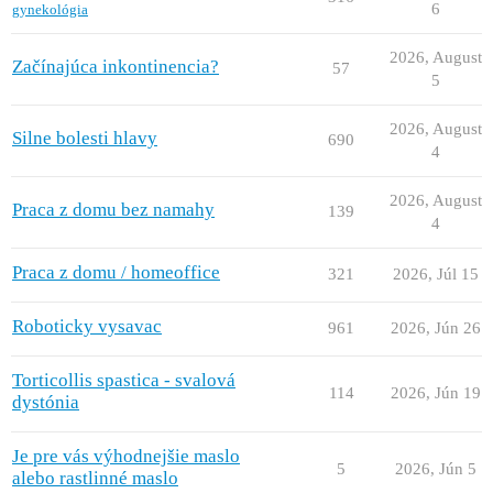
6
gynekológia
2026, August
Začínajúca inkontinencia?
57
5
2026, August
Silne bolesti hlavy
690
4
2026, August
Praca z domu bez namahy
139
4
Praca z domu / homeoffice
321
2026, Júl 15
Roboticky vysavac
961
2026, Jún 26
Torticollis spastica - svalová
114
2026, Jún 19
dystónia
Je pre vás výhodnejšie maslo
5
2026, Jún 5
alebo rastlinné maslo