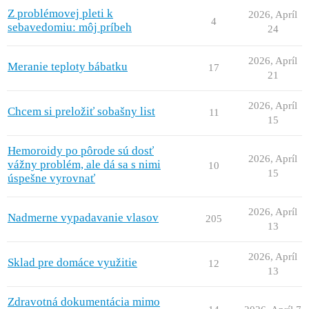
Z problémovej pleti k
2026, Apríl
4
sebavedomiu: môj príbeh
24
2026, Apríl
Meranie teploty bábatku
17
21
2026, Apríl
Chcem si preložiť sobašny list
11
15
Hemoroidy po pôrode sú dosť
2026, Apríl
vážny problém, ale dá sa s nimi
10
15
úspešne vyrovnať
2026, Apríl
Nadmerne vypadavanie vlasov
205
13
2026, Apríl
Sklad pre domáce využitie
12
13
Zdravotná dokumentácia mimo